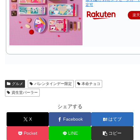
定可
楽
グルメ
バレンタインデー限定
本命チョコ
資生堂パーラー
シェアする
X
Facebook
はてブ
Pocket
LINE
コピー