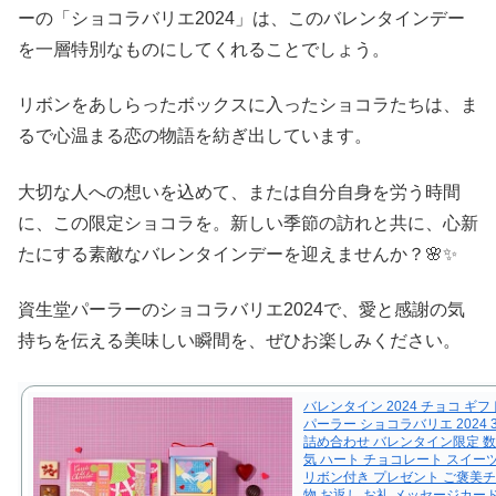
ーの「ショコラバリエ2024」は、このバレンタインデー
を一層特別なものにしてくれることでしょう。
リボンをあしらったボックスに入ったショコラたちは、ま
るで心温まる恋の物語を紡ぎ出しています。
大切な人への想いを込めて、または自分自身を労う時間
に、この限定ショコラを。新しい季節の訪れと共に、心新
たにする素敵なバレンタインデーを迎えませんか？🌸✨
資生堂パーラーのショコラバリエ2024で、愛と感謝の気
持ちを伝える美味しい瞬間を、ぜひお楽しみください。
バレンタイン 2024 チョコ ギフ
パーラー ショコラバリエ 2024 
詰め合わせ バレンタイン限定 数
気 ハート チョコレート スイー
リボン付き プレゼント ご褒美チ
物 お返し お礼 メッセージカー